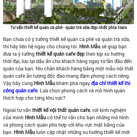
Tư vấn thiết kế quán cà phê - quán trà sữa đẹp nhất phía Nam
Bạn chưa có ý tưởng thiết kế quán cà phê và quán trà sữa,
thì hãy liên hệ ngay cho chúng tôi.
Hình Mẫu
sẽ giúp bạn
đưa ra ý tưởng
thiết kế quán cafe đẹp
theo kịp xu hướng
thời đại, lưu lại dấu ấn cho khách hàng ngay từ lần đầu đến
quán của bạn. Níu chân khách hàng bằng một mẫu nội thất
quán cafe ấn tượng độc đáo mang đậm phong cách riêng.
Vậy hãy cùng
Hình Mẫu
khám phá ngay
địa chỉ thiết kế thi
công quán cafe
.
Lựa chọn phong cách và mô hình quán
thích hợp cho từng khu vực?
Ngoài tư vấn
thiết kế nội thất quán cafe
, với kinh nghiệm
của mình
Hình Mẫu
có thể tư vấn cho bạn những mô hình
và phong cách quán phù hợp với khu vực mặt bằng của
bạn.
Hình Mẫu
luôn cập nhật những xu hướng thiết kế mới