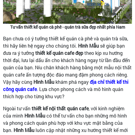
Tư vấn thiết kế quán cà phê - quán trà sữa đẹp nhất phía Nam
Bạn chưa có ý tưởng thiết kế quán cà phê và quán trà sữa,
thì hãy liên hệ ngay cho chúng tôi.
Hình Mẫu
sẽ giúp bạn
đưa ra ý tưởng
thiết kế quán cafe đẹp
theo kịp xu hướng
thời đại, lưu lại dấu ấn cho khách hàng ngay từ lần đầu đến
quán của bạn. Níu chân khách hàng bằng một mẫu nội thất
quán cafe ấn tượng độc đáo mang đậm phong cách riêng.
Vậy hãy cùng
Hình Mẫu
khám phá ngay
địa chỉ thiết kế thi
công quán cafe
.
Lựa chọn phong cách và mô hình quán
thích hợp cho từng khu vực?
Ngoài tư vấn
thiết kế nội thất quán cafe
, với kinh nghiệm
của mình
Hình Mẫu
có thể tư vấn cho bạn những mô hình
và phong cách quán phù hợp với khu vực mặt bằng của
bạn.
Hình Mẫu
luôn cập nhật những xu hướng thiết kế mới