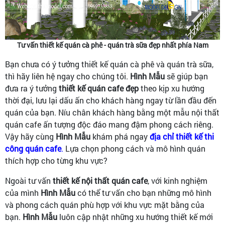
Tư vấn thiết kế quán cà phê - quán trà sữa đẹp nhất phía Nam
Bạn chưa có ý tưởng thiết kế quán cà phê và quán trà sữa,
thì hãy liên hệ ngay cho chúng tôi.
Hình Mẫu
sẽ giúp bạn
đưa ra ý tưởng
thiết kế quán cafe đẹp
theo kịp xu hướng
thời đại, lưu lại dấu ấn cho khách hàng ngay từ lần đầu đến
quán của bạn. Níu chân khách hàng bằng một mẫu nội thất
quán cafe ấn tượng độc đáo mang đậm phong cách riêng.
Vậy hãy cùng
Hình Mẫu
khám phá ngay
địa chỉ thiết kế thi
công quán cafe
.
Lựa chọn phong cách và mô hình quán
thích hợp cho từng khu vực?
Ngoài tư vấn
thiết kế nội thất quán cafe
, với kinh nghiệm
của mình
Hình Mẫu
có thể tư vấn cho bạn những mô hình
và phong cách quán phù hợp với khu vực mặt bằng của
bạn.
Hình Mẫu
luôn cập nhật những xu hướng thiết kế mới