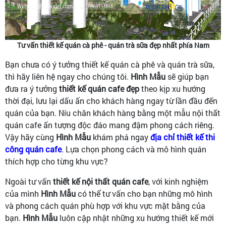
Tư vấn thiết kế quán cà phê - quán trà sữa đẹp nhất phía Nam
Bạn chưa có ý tưởng thiết kế quán cà phê và quán trà sữa,
thì hãy liên hệ ngay cho chúng tôi.
Hình Mẫu
sẽ giúp bạn
đưa ra ý tưởng
thiết kế quán cafe đẹp
theo kịp xu hướng
thời đại, lưu lại dấu ấn cho khách hàng ngay từ lần đầu đến
quán của bạn. Níu chân khách hàng bằng một mẫu nội thất
quán cafe ấn tượng độc đáo mang đậm phong cách riêng.
Vậy hãy cùng
Hình Mẫu
khám phá ngay
địa chỉ thiết kế thi
công quán cafe
.
Lựa chọn phong cách và mô hình quán
thích hợp cho từng khu vực?
Ngoài tư vấn
thiết kế nội thất quán cafe
, với kinh nghiệm
của mình
Hình Mẫu
có thể tư vấn cho bạn những mô hình
và phong cách quán phù hợp với khu vực mặt bằng của
bạn.
Hình Mẫu
luôn cập nhật những xu hướng thiết kế mới