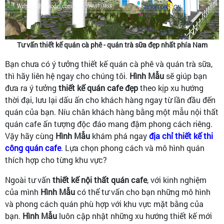
Tư vấn thiết kế quán cà phê - quán trà sữa đẹp nhất phía Nam
Bạn chưa có ý tưởng thiết kế quán cà phê và quán trà sữa,
thì hãy liên hệ ngay cho chúng tôi.
Hình Mẫu
sẽ giúp bạn
đưa ra ý tưởng
thiết kế quán cafe đẹp
theo kịp xu hướng
thời đại, lưu lại dấu ấn cho khách hàng ngay từ lần đầu đến
quán của bạn. Níu chân khách hàng bằng một mẫu nội thất
quán cafe ấn tượng độc đáo mang đậm phong cách riêng.
Vậy hãy cùng
Hình Mẫu
khám phá ngay
địa chỉ thiết kế thi
công quán cafe
.
Lựa chọn phong cách và mô hình quán
thích hợp cho từng khu vực?
Ngoài tư vấn
thiết kế nội thất quán cafe
, với kinh nghiệm
của mình
Hình Mẫu
có thể tư vấn cho bạn những mô hình
và phong cách quán phù hợp với khu vực mặt bằng của
bạn.
Hình Mẫu
luôn cập nhật những xu hướng thiết kế mới